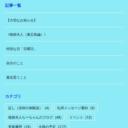
記事一覧
【大切なお知らせ】
《牧師夫人（東広島編）》
特別な日「日曜日」
自分のこと
最近思うこと
カテゴリ
証し（信仰の体験談）
(
4
)
礼拝メッセージ要約
(
3
)
牧師夫人ちーちゃんのブログ
(
48
)
イベント
(
12
)
更新履歴
(
15
)
今後の予定
(
117
)