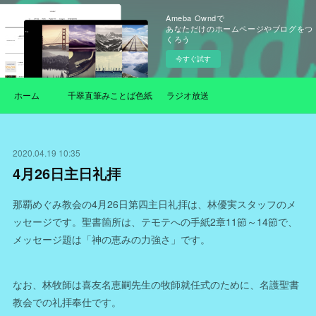
Ameba Owndで
あなただけのホームページやブログをつ
くろう
今すぐ試す
ホーム
千翠直筆みことば色紙
ラジオ放送
2020.04.19 10:35
4月26日主日礼拝
那覇めぐみ教会の4月26日第四主日礼拝は、林優実スタッフのメ
ッセージです。聖書箇所は、テモテへの手紙2章11節～14節で、
メッセージ題は「神の恵みの力強さ」です。
なお、林牧師は喜友名恵嗣先生の牧師就任式のために、名護聖書
教会での礼拝奉仕です。